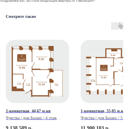
Поздравляем Вас, Вы стали владельцем квартиры от «Эволюции»!
Смотрите также
Навигация
Адрес и реквизиты
Проекты
ИНН 5603032570
О компании
ОГРН 1085658029808
г. Бузулук, 2 микрорайон,
Способы покупки
д. 36а
Новости
г. Оренбург, Бизнес
Вакансии
центр «Евразия», 4 этаж,
Офис 411
Контакты
г. Москва, Ленинский
проспект, 38, 5 этаж,
Офис 55
Контакты г. Оренбург
Контакты г. Бузулук
2-комнатная, 44,67 м.кв
1-комнатная, 55,05 м.кв
Отдел продаж
Отдел продаж
Чувства | дом Баланс | 4 этаж
Чувства | дом Баланс | 5 эт
+7 922 620-52-55
Срок сдачи: 4 квартал 2026 года
Срок сдачи: 4 квартал 2026
+7 922 880-09-85
9 138 589
р.
11 900 103
р.