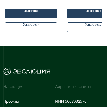
Отдел снабжения
Отдел снабжения
+7 927 725 06-30
+7 927 725 06-30
Подробнее
Подробнее
Отдел по работе с
партнёрами
Узнать цену
Узнать цену
+7 (35342) 3-50-50
E-mail
E-mail
evopark@evoinfo.ru
sales@evoinfo.ru
Контакты г. Мариуполь
Отдел продаж
Отдел снабжения
+7 922 880-07-67
+7 927 725 06-30
Отдел по работе с
E-mail
партнёрами
evodom5@evoinfo.ru
+7 (922) 808 44-38
Согласие на обработку
Согласие на получение
персональных данных
рекламно-информационных