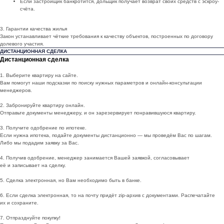
Если застройщик банкротится, дольщик получает возврат своих средств с эскроу-
счёта.
3. Гарантии качества жилья
Закон устанавливает чёткие требования к качеству объектов, построенных по договору
долевого участия.
ДИСТАНЦИОННАЯ СДЕЛКА
Дистанционная сделка
1. Выберите квартиру на сайте.
Вам помогут наши подсказки по поиску нужных параметров и онлайн-консультации
менеджеров.
2. Забронируйте квартиру онлайн.
Отправьте документы менеджеру, и он зарезервирует понравившуюся квартиру.
3. Получите одобрение по ипотеке.
Если нужна ипотека, подайте документы дистанционно — мы проведём Вас по шагам.
Либо мы подадим заявку за Вас.
4. Получив одобрение, менеджер занимается Вашей заявкой, согласовывает
её и записывает на сделку.
5. Сделка электронная, но Вам необходимо быть в банке.
6. Если сделка электронная, то на почту придёт zip-архив с документами. Распечатайте
их и сохраните.
7. Отпразднуйте покупку!