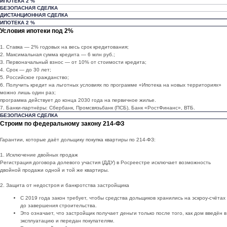
ИПОТЕКА 2 %
БЕЗОПАСНАЯ СДЕЛКА
ДИСТАНЦИОННАЯ СДЕЛКА
ИПОТЕКА 2 %
Условия ипотеки под 2%
1. Ставка — 2% годовых на весь срок кредитования;
2. Максимальная сумма кредита — 6 млн руб.;
3. Первоначальный взнос — от 10% от стоимости кредита;
4. Срок — до 30 лет;
5. Российское гражданство;
6. Получить кредит на льготных условиях по программе «Ипотека на новых территориях»
можно лишь один раз;
программа действует до конца 2030 года на первичное жилье.
7. Банки-партнёры: Сбербанк, Промсвязьбанк (ПСБ), Банк «РостФинанс», ВТБ.
БЕЗОПАСНАЯ СДЕЛКА
Строим по федеральному закону 214-ФЗ
Гарантии, которые даёт дольщику покупка квартиры по 214-ФЗ:
1. Исключение двойных продаж
Регистрация договора долевого участия (ДДУ) в Росреестре исключает возможность
двойной продажи одной и той же квартиры.
2. Защита от недостроя и банкротства застройщика
С 2019 года закон требует, чтобы средства дольщиков хранились на эскроу-счётах
до завершения строительства.
Это означает, что застройщик получает деньги только после того, как дом введён в
эксплуатацию и передан покупателям.