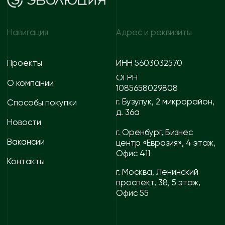
партнёрами
+7 (35342) 3-50-50
E-mail
E-mail
evopark@evoinfo.ru
sales@evoinfo.ru
Контакты г. Мариуполь
Отдел продаж
Отдел снабжения
+7 922 880-07-67
+7 927 725 06-30
Отдел по работе с
E-mail
партнёрами
evodom5@evoinfo.ru
+7 (922) 808 44-38
Согласие на обработку
Согласие на получение
персональных данных
рекламно-информационных
материалов
Политика конфиденциальности
© 2026 Эволюция