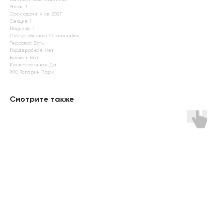
Этаж: 3
Срок сдачи: 4 кв. 2027
Секция: 1
Подьезд: 1
Статус объекта: Строящийся
Терраса: Есть
Гардеробная: Нет
Балкон: Нет
Кухня-гостиная: Да
ЖК: Гагарин Парк
Смотрите также
Навигация
Адрес и реквизиты