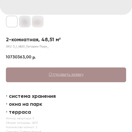
2-комнатная, 48,51 м²
SKU:
3_1_48,51_Гагарин Парк_
10730363,00
р.
Отправить заявку
· система хранения
· окна на парк
· терраса
Номер квартиры: 9
Общая площадь: 48,51
Количество комнат: 2
Санузел: Совмещённый