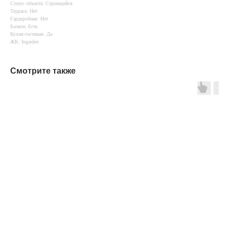
Статус объекта: Строящийся
Терраса: Нет
Гардеробная: Нет
Балкон: Есть
Кухня-гостиная: Да
ЖК: Ingarden
Смотрите также
Навигация
Адрес и реквизиты
Проекты
ИНН 5603032570
О компании
ОГРН 1085658029808