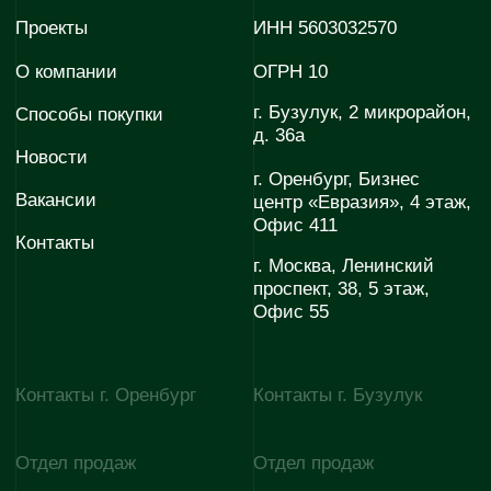
evopark@evoinfo.ru
sales@evoinfo.ru
Контакты г. Мариуполь
Отдел продаж
Отдел снабжения
+7 922 880-07-67
+7 927 725 06-30
Отдел по работе с
E-mail
партнёрами
evodom5@evoinfo.ru
+7 (922) 808 44-38
Согласие на обработку
Согласие на получение
персональных данных
рекламно-информационных
материалов
Политика конфиденциальности
© 2026 Эволюция