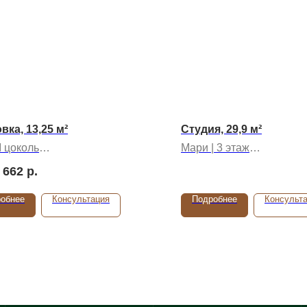
вка, 13,25 м²
Студия, 29,9 м²
I цоколь
Мари | 3 этаж
дачи: II квартал 2026 года
Срок сдачи: II квартал 2
 662
р.
обнее
Консультация
Подробнее
Консульт
ы г. Оренбург
Контакты г. Бузулук
Контакты г. Мариу
продаж
Отдел продаж
Отдел продаж
620-52-55
+7 922 880-09-85
+7 922 880-07-67
снабжения
Отдел снабжения
Отдел снабжения