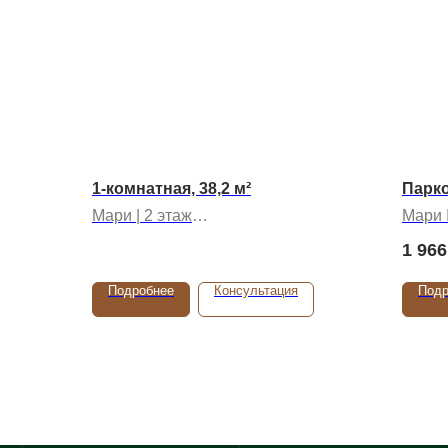
1-комнатная, 38,2 м²
Парко
Мари | 2 этаж
Мари 
Срок сдачи: 2 квартал 2026 года
Срок с
1 966
Подробнее
Консультация
Подр
Навигация
Контакт
В гармонии с природой
Проекты
Отдел 
+7 922 
О компании
Способы покупки
Отдел 