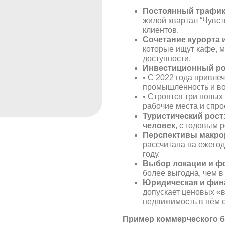
Постоянный трафи
жилой квартал “Чувст
клиентов.
Сочетание курорта 
которые ищут кафе, 
доступности.
Инвестиционный ро
• С 2022 года привле
промышленность и во
• Строятся три новых
рабочие места и спрос
Туристический рост
человек
, с годовым 
Перспективы макро
рассчитана на ежего
году.
Выбор локации и ф
более выгодна, чем в
Юридическая и фин
допускает ценовых «
недвижимость в нём с
Пример коммерческого б