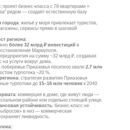
к
: проект бизнес-класса с 78 квартирами +
ва” рядом — создаёт естественную базу
и города
: жильё у моря привлекает туристов,
магазины, сервисы прямо в шаговой
ст региона
:
чено
более 32 млрд ₽ инвестиций
в
сстановление Мариуполя.
 предприятия на сумму ~32 млрд ₽, создавая
 на услуги вокруг дома.
: побережье Приазовья посетило около
2,7 млн
ростом турпотока ~20 %.
региона
: стратегия развития Приазовья
дные турпотоки до
15–16 млн человек
к 2040
ормата
: коммерция в доме, где живут люди —
 спальном районе или отдельно стоящей улице.
ансовая устойчивость
: бизнес-класс не
выбросов» в низ — коммерческая
охраняет ликвидность.
лока: