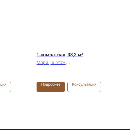
1-комнатная, 38,2 м²
Мари | 6 этаж
026 года
Срок сдачи: 2 квартал 2026 года
ация
Подробнее
Консультация
поль
Адрес и реквизиты
ИНН 5603032570
ОГРН 1085658029808
г. Бузулук, 2 микрорайон,
д. 36а