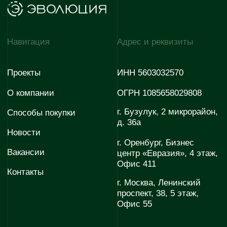
г. Москва, Ленинский
проспект, 38, 5 этаж,
Офис 55
Контакты г. Оренбург
Контакты г. Бузулук
Отдел продаж
Отдел продаж
+7 922 620-52-55
+7 922 880-09-85
Отдел снабжения
Отдел снабжения
+7 927 725 06-30
+7 927 725 06-30
Отдел по работе с
партнёрами
+7 (35342) 3-50-50
E-mail
E-mail
evopark@evoinfo.ru
sales@evoinfo.ru
Контакты г. Мариуполь
Отдел продаж
Отдел снабжения