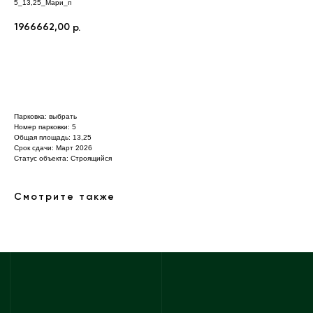
5_13,25_Мари_п
1966662,00
р.
Отправить заявку
Парковка: выбрать
Номер парковки: 5
Общая площадь: 13,25
Срок сдачи: Март 2026
Статус объекта: Строящийся
Навигация
Адрес и реквизиты
Смотрите также
Проекты
ИНН 5603032570
О компании
ОГРН 1085658029808
г. Бузулук, 2 микрорайон,
Способы покупки
д. 36а
Новости
г. Оренбург, Бизнес
Вакансии
центр «Евразия», 4 этаж,
Офис 411
Контакты