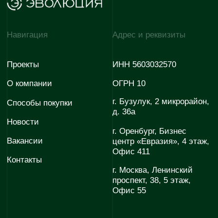
партнёрами
evodom5@evoinfo.ru
+7 (922) 808 44-38
Согласие на обработку
Согласие на получение
персональных данных
рекламно-информационных
материалов
Политика конфиденциальности
© 2026 Эволюция