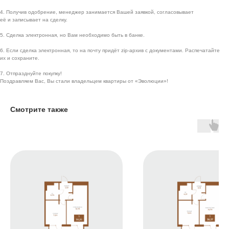
4. Получив одобрение, менеджер занимается Вашей заявкой, согласовывает
её и записывает на сделку.
5. Сделка электронная, но Вам необходимо быть в банке.
6. Если сделка электронная, то на почту придёт zip-архив с документами. Распечатайте
их и сохраните.
7. Отпразднуйте покупку!
Поздравляем Вас, Вы стали владельцем квартиры от «Эволюции»!
Навигация
Адрес и реквизиты
Смотрите также
Проекты
ИНН 5603032570
О компании
ОГРН 1085658029808
г. Бузулук, 2 микрорайон,
Способы покупки
д. 36а
Новости
г. Оренбург, Бизнес
Вакансии
центр «Евразия», 4 этаж,
Офис 411
Контакты
г. Москва, Ленинский
проспект, 38, 5 этаж,
Офис 55