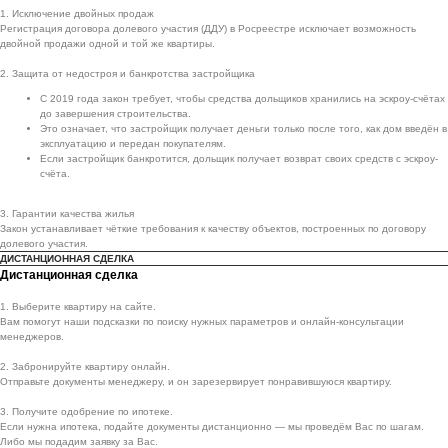
1. Исключение двойных продаж
Регистрация договора долевого участия (ДДУ) в Росреестре исключает возможность
двойной продажи одной и той же квартиры.
2. Защита от недостроя и банкротства застройщика
С 2019 года закон требует, чтобы средства дольщиков хранились на эскроу-счётах
до завершения строительства.
Это означает, что застройщик получает деньги только после того, как дом введён в
эксплуатацию и передан покупателям.
Если застройщик банкротится, дольщик получает возврат своих средств с эскроу-
счёта.
3. Гарантии качества жилья
Закон устанавливает чёткие требования к качеству объектов, построенных по договору
долевого участия.
ДИСТАНЦИОННАЯ СДЕЛКА
Дистанционная сделка
1. Выберите квартиру на сайте.
Вам помогут наши подсказки по поиску нужных параметров и онлайн-консультации
менеджеров.
2. Забронируйте квартиру онлайн.
Отправьте документы менеджеру, и он зарезервирует понравившуюся квартиру.
3. Получите одобрение по ипотеке.
Если нужна ипотека, подайте документы дистанционно — мы проведём Вас по шагам.
Либо мы подадим заявку за Вас.