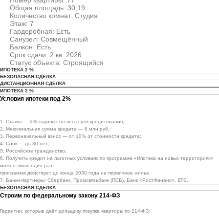
Номер квартиры: 77
Общая площадь: 30,19
Количество комнат: Студия
Этаж: 7
Гардеробная: Есть
Санузел: Совмещённый
Балкон: Есть
Срок сдачи: 2 кв. 2026
Статус объекта: Строящийся
ИПОТЕКА 2 %
БЕЗОПАСНАЯ СДЕЛКА
ДИСТАНЦИОННАЯ СДЕЛКА
ИПОТЕКА 2 %
Условия ипотеки под 2%
1. Ставка — 2% годовых на весь срок кредитования;
2. Максимальная сумма кредита — 6 млн руб.;
3. Первоначальный взнос — от 10% от стоимости кредита;
4. Срок — до 30 лет;
5. Российское гражданство;
6. Получить кредит на льготных условиях по программе «Ипотека на новых территориях»
можно лишь один раз;
программа действует до конца 2030 года на первичное жилье.
7. Банки-партнёры: Сбербанк, Промсвязьбанк (ПСБ), Банк «РостФинанс», ВТБ.
БЕЗОПАСНАЯ СДЕЛКА
Строим по федеральному закону 214-ФЗ
Гарантии, которые даёт дольщику покупка квартиры по 214-ФЗ: