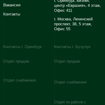
+7 922 880-07-67
+7 927 725 06-30
Отдел по работе с
E-mail
партнёрами
evodom5@evoinfo.ru
+7 (922) 808 44-38
Согласие на обработку
Согласие на получение
персональных данных
рекламно-информационных
материалов
Политика конфиденциальности
© 2026 Эволюция