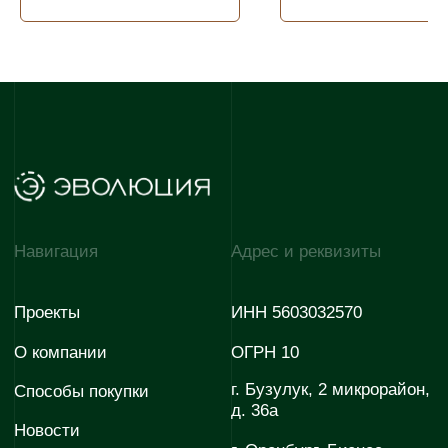
проспект, 38, 5 этаж,
Офис 55
Контакты г. Оренбург
Контакты г. Бузулук
Отдел продаж
Отдел продаж
+7 922 620-52-55
+7 922 880-09-85
Отдел снабжения
Отдел снабжения
+7 927 725 06-30
+7 927 725 06-30
Отдел по работе с
партнёрами
+7 (35342) 3-50-50
E-mail
E-mail
evopark@evoinfo.ru
sales@evoinfo.ru
Контакты г. Мариуполь
Отдел продаж
Отдел снабжения