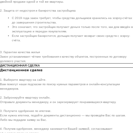
двойной продажи одной и той же квартиры.
2. Защита от недостроя и банкротства застройщика
С 2019 года закон требует, чтобы средства дольщиков хранились на эскроу-счётах
до завершения строительства.
Это означает, что застройщик получает деньги только после того, как дом введён в
эксплуатацию и передан покупателям.
Если застройщик банкротится, дольщик получает возврат своих средств с эскроу-
счёта.
3. Гарантии качества жилья
Закон устанавливает чёткие требования к качеству объектов, построенных по договору
долевого участия.
ДИСТАНЦИОННАЯ СДЕЛКА
Дистанционная сделка
1. Выберите квартиру на сайте.
Вам помогут наши подсказки по поиску нужных параметров и онлайн-консультации
менеджеров.
2. Забронируйте квартиру онлайн.
Отправьте документы менеджеру, и он зарезервирует понравившуюся квартиру.
3. Получите одобрение по ипотеке.
Если нужна ипотека, подайте документы дистанционно — мы проведём Вас по шагам.
Либо мы подадим заявку за Вас.
4. Получив одобрение, менеджер занимается Вашей заявкой, согласовывает