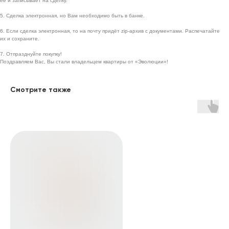
её и записывает на сделку.
5. Сделка электронная, но Вам необходимо быть в банке.
6. Если сделка электронная, то на почту придёт zip-архив с документами. Распечатайте
их и сохраните.
7. Отпразднуйте покупку!
Поздравляем Вас, Вы стали владельцем квартиры от «Эволюции»!
Навигация
Адрес и реквизиты
Смотрите также
Проекты
ИНН 5603032570
О компании
ОГРН 1085658029808
г. Бузулук, 2 микрорайон,
Способы покупки
д. 36а
Новости
г. Оренбург, Бизнес
Вакансии
центр «Евразия», 4 этаж,
Офис 411
Контакты
г. Москва, Ленинский
проспект, 38, 5 этаж,
Офис 55
Контакты г. Оренбург
Контакты г. Бузулук