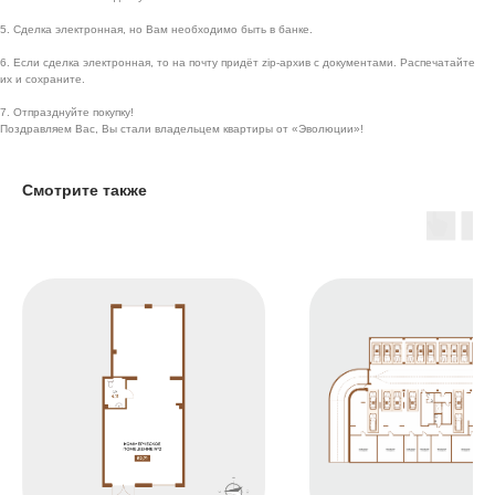
5. Сделка электронная, но Вам необходимо быть в банке.
6. Если сделка электронная, то на почту придёт zip-архив с документами. Распечатайте
их и сохраните.
7. Отпразднуйте покупку!
Поздравляем Вас, Вы стали владельцем квартиры от «Эволюции»!
Навигация
Адрес и реквизиты
Смотрите также
Проекты
ИНН 5603032570
О компании
ОГРН 1085658029808
г. Бузулук, 2 микрорайон,
Способы покупки
д. 36а
Новости
г. Оренбург, Бизнес
Вакансии
центр «Евразия», 4 этаж,
Офис 411
Контакты
г. Москва, Ленинский
проспект, 38, 5 этаж,
Офис 55
Контакты г. Оренбург
Контакты г. Бузулук