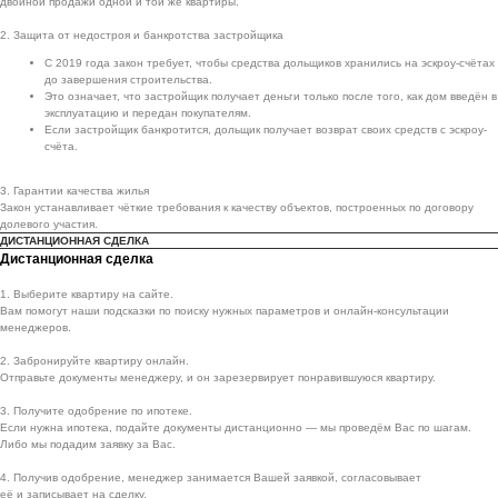
двойной продажи одной и той же квартиры.
2. Защита от недостроя и банкротства застройщика
С 2019 года закон требует, чтобы средства дольщиков хранились на эскроу-счётах
до завершения строительства.
Это означает, что застройщик получает деньги только после того, как дом введён в
эксплуатацию и передан покупателям.
Если застройщик банкротится, дольщик получает возврат своих средств с эскроу-
счёта.
3. Гарантии качества жилья
Закон устанавливает чёткие требования к качеству объектов, построенных по договору
долевого участия.
ДИСТАНЦИОННАЯ СДЕЛКА
Дистанционная сделка
1. Выберите квартиру на сайте.
Вам помогут наши подсказки по поиску нужных параметров и онлайн-консультации
менеджеров.
2. Забронируйте квартиру онлайн.
Отправьте документы менеджеру, и он зарезервирует понравившуюся квартиру.
3. Получите одобрение по ипотеке.
Если нужна ипотека, подайте документы дистанционно — мы проведём Вас по шагам.
Либо мы подадим заявку за Вас.
4. Получив одобрение, менеджер занимается Вашей заявкой, согласовывает
её и записывает на сделку.