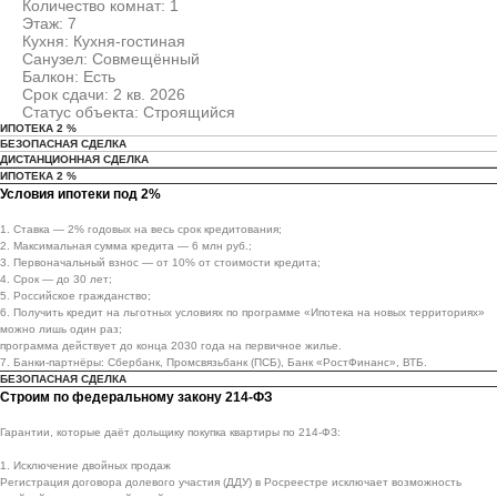
Количество комнат: 1
Этаж: 7
Кухня: Кухня-гостиная
Санузел: Совмещённый
Балкон: Есть
Срок сдачи: 2 кв. 2026
Статус объекта: Строящийся
ИПОТЕКА 2 %
БЕЗОПАСНАЯ СДЕЛКА
ДИСТАНЦИОННАЯ СДЕЛКА
ИПОТЕКА 2 %
Условия ипотеки под 2%
1. Ставка — 2% годовых на весь срок кредитования;
2. Максимальная сумма кредита — 6 млн руб.;
3. Первоначальный взнос — от 10% от стоимости кредита;
4. Срок — до 30 лет;
5. Российское гражданство;
6. Получить кредит на льготных условиях по программе «Ипотека на новых территориях»
можно лишь один раз;
программа действует до конца 2030 года на первичное жилье.
7. Банки-партнёры: Сбербанк, Промсвязьбанк (ПСБ), Банк «РостФинанс», ВТБ.
БЕЗОПАСНАЯ СДЕЛКА
Строим по федеральному закону 214-ФЗ
Гарантии, которые даёт дольщику покупка квартиры по 214-ФЗ:
1. Исключение двойных продаж
Регистрация договора долевого участия (ДДУ) в Росреестре исключает возможность