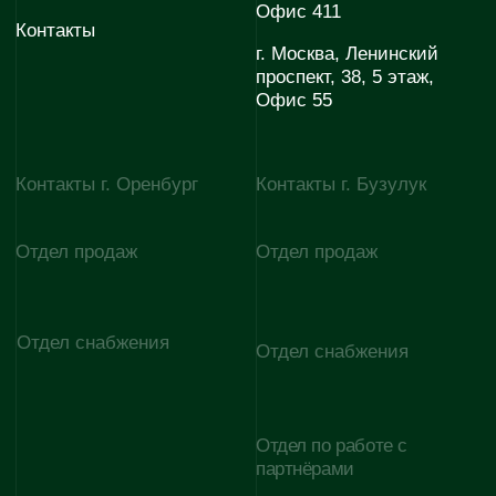
Отдел по работе с
E-mail
партнёрами
evodom5@evoinfo.ru
Согласие на обработку
Согласие на получение
персональных данных
рекламно-информационных
материалов
Политика конфиденциальности
© 2026 Эволюция