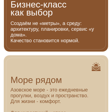
2-комнатная
50,17 - 59,81
Смотреть квартиры
Бизнес-класс
20 минут до моря
продажи открыты
Сдача — IV квартал 2026
ЖК «Чувства»
Дом БАЛАНС: г. Мариуполь, проспект 1 мая, 62А