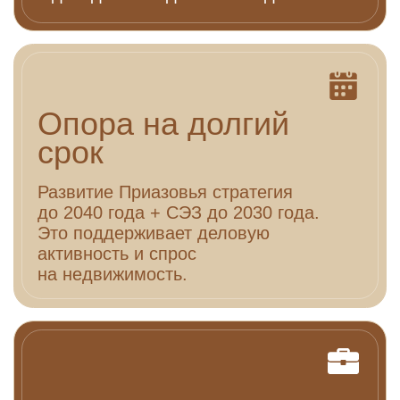
ЖК бизнес-класса
20 минут до моря
Коммерция на 1 этаже
Авторский дом «Мари»
г. Мариуполь, ул. Миклухо-Маклая, 3а
новый дом
Тип
Площадь, м²
ипотека 2%
старт продаж
Студия
28,31 - 30,19
скоро старт продаж
квартиры от 7,3 млн
1-комнатная
37,56 - 38,37