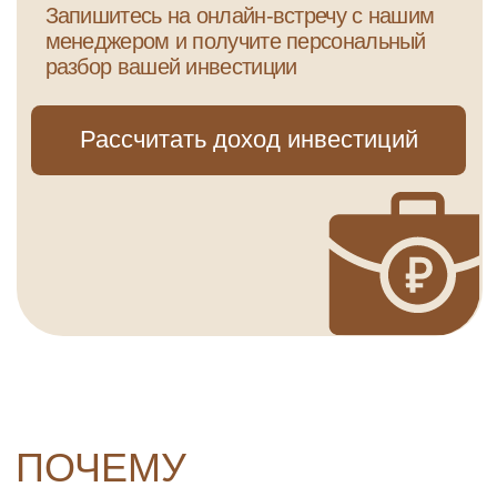
Опора на долгий
срок
Развитие Приазовья стратегия
до 2040 года + СЭЗ до 2030 года.
Это поддерживает деловую
активность и спрос
на недвижимость.
Бизнес-класс
как выбор
Создаём не «метры», а среду:
архитектуру, планировки, сервис «у
дома».
Качество становится нормой.