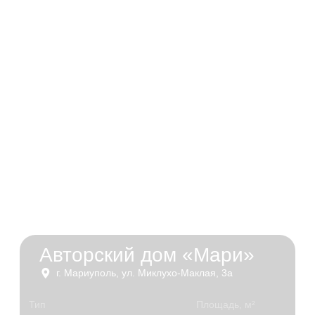
2
Программа «Ипотека на новых территориях»
%
позволяет купить квартиру в новостройке
в ЖК Мариуполя на льготных условиях:
ставка 2%, срок до 30 лет.
Воспользоваться можно только один раз,
и только при покупке первичного жилья.
Программа действует до конца 2030 года —
редкая возможность, которую стоит
использовать вовремя.
Рассчитать условия покупки
РАССРОЧКА ОТ
ЗАСТРОЙЩИКА