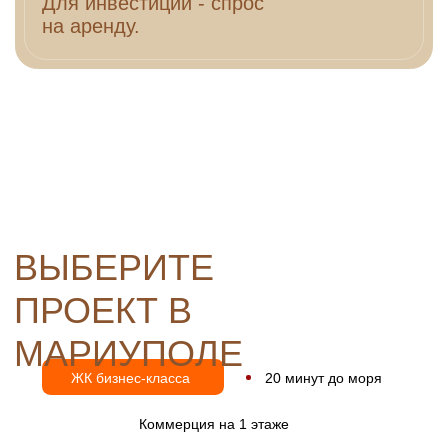
Дом ШТИЛЬ: г. Мариуполь, переулок Лечебный 9А
Дом СТАТИКА: г. Мариуполь, переулок Лечебный 11А
Тип
Площадь, м²
1-комнатная
37,56 - 45,58
2-комнатная
42,35 - 62,21
3-комнатная
74,99 - 75,11
Смотреть квартиры
Скоро старт продаж
КАК МОЖНО КУПИТЬ
КВАРТИРУ
ИПОТЕКА