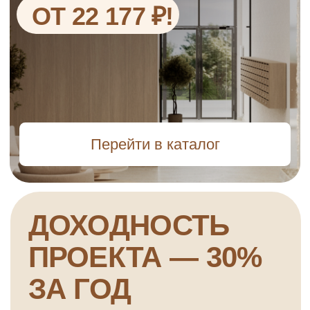
ПОЧЕМУ
КВАРТИРЫ В
МАРИУПОЛЕ
РАССМАТРИВАЮТ
ДЛЯ ЖИЗНИ И
ИНВЕСТИЦИЙ?
Город обновляется
Мариуполь активно
восстанавливают: жильё, дороги,
соцобъекты.
Покупка сейчас — шанс зайти
в новый район и выбрать проект
с доходностью до 30% в год.