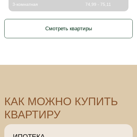
Навигация
Адрес
г. Бузулук, 2 микрорайон,
Проекты
д. 36а
О компании
г. Оренбург, Бизнес
Контакты
центр «Евразия», 4 этаж,