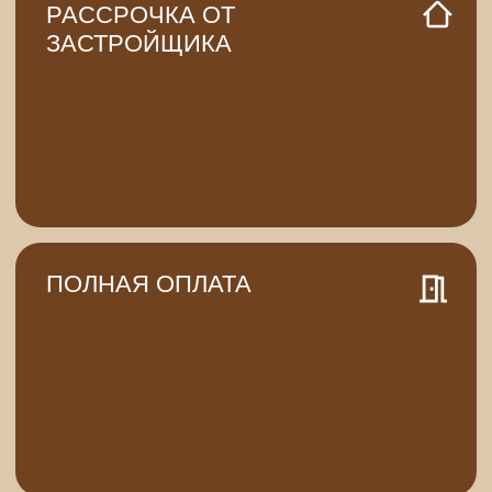
Контакты г. Оренбург
Отдел продаж
Согласие на получение
рекламно-информационных
+7 922 620-52-55
материалов
Отдел снабжения
Согласие на обработку
персональных данных
+7 927 725 06-30
Политика
E-mail
конфиденциальности
evopark@evoinfo.ru
© 2026 Эволюция
Разработка сайта