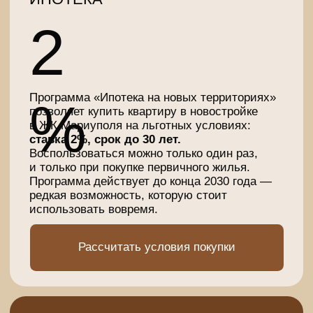
Офис 411
Способы покупки
г. Москва, Ленинский
Новости
проспект, 38, 5 этаж,
Офис 55
Вакансии
Контакты г. Мариуполь
Контакты г. Бузулук
Отдел продаж
Отдел продаж
+7 922 880-07-67
+7 922 880-09-85
Отдел снабжения
Отдел снабжения
+7 927 725 06-30
+7 927 725 06-30
Отдел по работе с
Отдел по работе с
партнёрами
партнёрами
+7 922 808 44-38
+7 (35342) 3-50-50
E-mail
E-mail
evodom5@evoinfo.ru
sales@evoinfo.ru