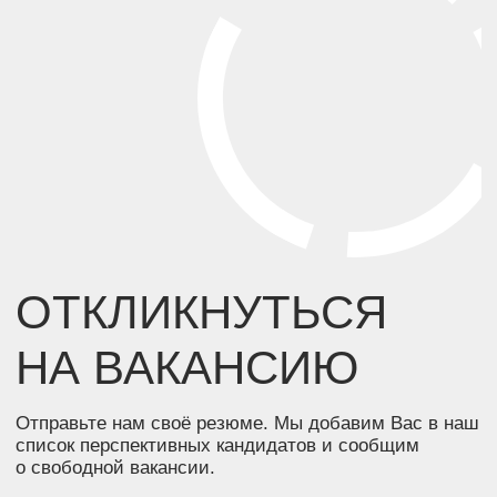
Навигация
Адрес и реквизиты
Проекты
ИНН 5603032570
О компании
ОГРН 1085658029808
г. Бузулук, 2 микрорайон,
Способы покупки
д. 36а
Новости
г. Оренбург, Бизнес
Вакансии
центр «Евразия», 4 этаж,
Офис 411
Контакты
г. Москва, Ленинский
проспект, 38, 5 этаж,