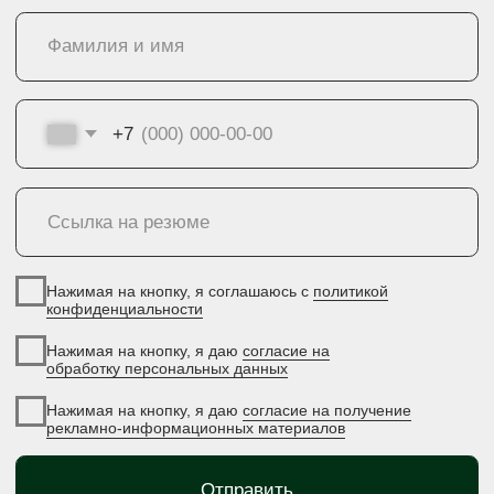
Офис 55
Контакты г. Оренбург
Контакты г. Бузулук
Отдел продаж
Отдел продаж
+7 922 620-52-55
+7 922 880-09-85
Отдел снабжения
Отдел снабжения
+7 927 725 06-30
+7 927 725 06-30
Отдел по работе с
партнёрами
+7 (35342) 3-50-50
E-mail
E-mail
evopark@evoinfo.ru
sales@evoinfo.ru
Контакты г. Мариуполь
Отдел продаж
Отдел снабжения