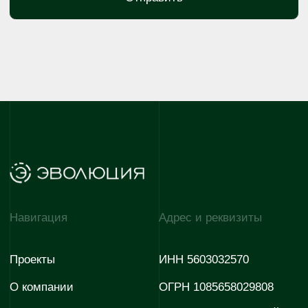
+7 922 880-07-67
+7 927 725 06-30
Отдел по работе с
E-mail
партнёрами
evodom5@evoinfo.ru
+7 (922) 808 44-38
Согласие на обработку
Согласие на получение
персональных данных
рекламно-информационных
материалов
Политика конфиденциальности
© 2026 Эволюция