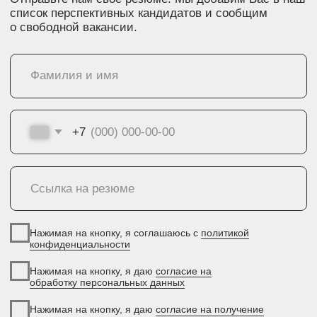
О компании
ОГРН 1085658029808
г. Бузулук, 2 микрорайон,
Способы покупки
д. 36а
Новости
г. Оренбург, Бизнес
Вакансии
центр «Евразия», 4 этаж,
Офис 411
Контакты
г. Москва, Ленинский
проспект, 38, 5 этаж,
Офис 55
Контакты г. Оренбург
Контакты г. Бузулук
Отдел продаж
Отдел продаж
+7 922 620-52-55
+7 922 880-09-85
Отдел снабжения
Отдел снабжения
+7 927 725 06-30
+7 927 725 06-30
Отдел по работе с
партнёрами