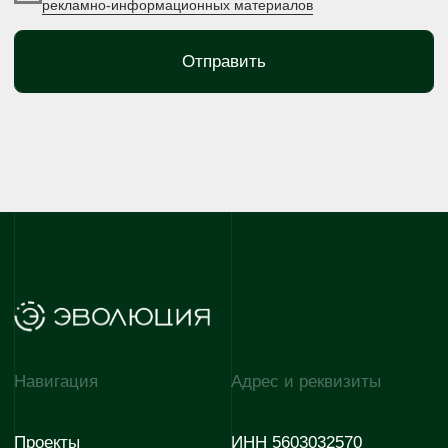
+7 (35342) 3-50-50
E-mail
E-mail
evopark@evoinfo.ru
sales@evoinfo.ru
Контакты г. Мариуполь
Отдел продаж
Отдел снабжения
+7 922 880-07-67
+7 927 725 06-30
Отдел по работе с
E-mail
партнёрами
evodom5@evoinfo.ru
+7 (922) 808 44-38
Согласие на обработку
Согласие на получение
персональных данных
рекламно-информационных
материалов
Политика конфиденциальности
© 2026 Эволюция