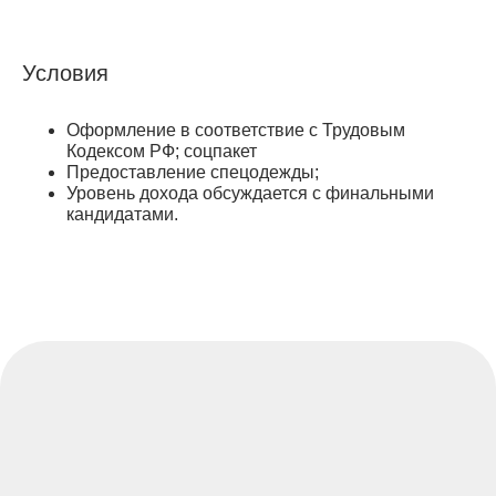
Условия
Оформление в соответствие с Трудовым
Кодексом РФ; соцпакет
Предоставление спецодежды;
Уровень дохода обсуждается с финальными
ОТКЛИКНУТЬСЯ
кандидатами.
НА ВАКАНСИЮ
Отправьте нам своё резюме. Мы добавим Вас в наш
список перспективных кандидатов и сообщим
о свободной вакансии.
+7