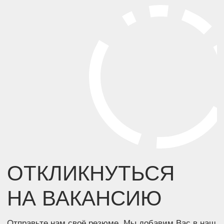
Нажимая на кнопку, я соглашаюсь с
политикой
конфиденциальности
Нажимая на кнопку, я даю
согласие на
обработку персональных данных
Нажимая на кнопку, я даю
согласие на получение
рекламно-информационных материалов
Отправить
Навигация
Адрес и реквизиты
Проекты
ИНН 5603032570