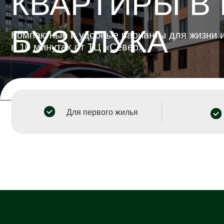
БУЗУЛУКА
Компактные и удобные варианты для жизни или а
в 10 минутах от ТЦ «Север».
Для первого жилья
Для 