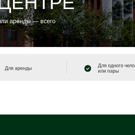
ренды — всего
Для одного человека
аренды
или пары