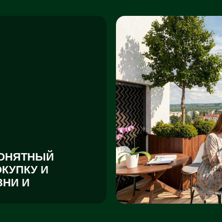
ТНЫЙ
КУ И
И