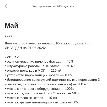
Ход строительства. ЖК «Ingarden»
Май
2026
Дневник строительства первого 10-этажного дома ЖК
ИНГАРДЕН на 01.06.2026:
Секция А
•⁠ ⁠оштукатуривание пилонов фасада — 40%
•⁠ ⁠штукатурные работы на 10 этаже — 970 м²
•⁠ ⁠окраска потолков в МОП — 210 м²
•⁠ ⁠устройство пароизоляции кровли — 100%
•⁠ ⁠бетонирование конструкций паркинга (плита перекрытия 3-
й захватки, силовой пол, стены и колонны) — 260 м³
•⁠ ⁠монтаж лифтового оборудования — 100%
•⁠ ⁠монтаж радиаторов на 1, 2 и 3 этажах — 50%
•⁠ ⁠монтаж газовых котлов — 10 шт.
•⁠ ⁠монтаж крышек вентиляционных шахт — 50%