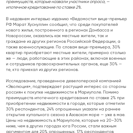
преимуществ, которые назвали участники опроса, —
ипотечное кредитование по ставке 2%.
В недавнем интервью изданию «Ведомости» вице-премьер
РФ Марат Хуснуллин сообщил, что среди покупателей
нового жилья, построенного в регионах Донбасса и
Новороссии, оказались как местные жители, так и
граждане из других регионов Российской Федерации, а
также военнослужащие. По словам вице-премьера, 30%
квартир приобретают местные жители, примерно столько
же — люди, работающие в этих районах, включая военных
и сотрудников правоохранительных органов, еще 30% —
те, кто приехал из других регионов.
Исследование, проведенное девелоперской компанией
«Эволюция», подтверждает растущий интерес со стороны
россиян к покупке недвижимости в Мариуполе. Помимо
преимуществ ипотечного кредитования по ставке 2% при
приобретении недвижимости в городе, которые отметили
30% респондентов, 24% опрошенных указали на раннее
открытие купального сезона в Азовском море — уже в мае.
Цены на недвижимость в Мариуполе, которые на 20–30%
ниже, чем в других городах юга России, стали важным
аргументом для 20% опрошенных. 17% респондентов