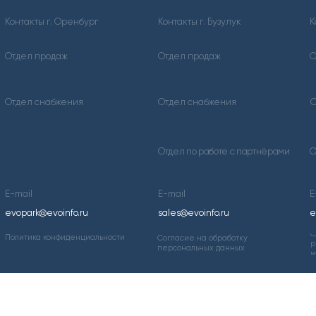
продаж
Отдел продаж
Отдел продаж
снабжения
Отдел снабжения
Отдел снабжения
Отдел по работе с партнёрами
Отдел по работе с
E-mail
E-mail
@evoinfo.ru
sales@evoinfo.ru
evodom5@evoinfo.
Согласие на получе
а конфиденциальности
Согласие на обработку
рекламно-информа
персональных данных
материалов