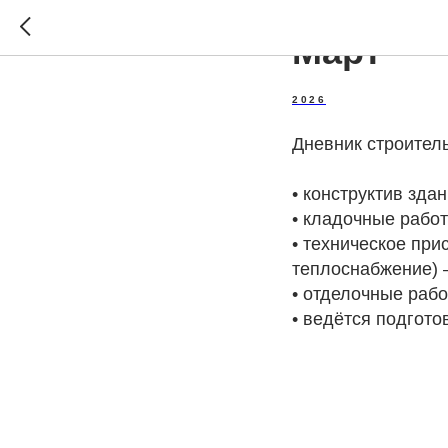
Март
2026
Дневник строитель
•⁠ ⁠конструктив з
•⁠ ⁠кладочные раб
•⁠ ⁠техническое п
теплоснабжение)
•⁠ ⁠отделочные ра
•⁠ ⁠ведётся подго